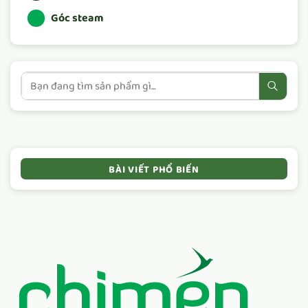
Góc steam
BÀI VIẾT PHỔ BIẾN