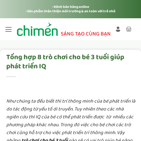
Bỏ
• Kênh bán hàng online
qua
• Sản phẩm thân thiện môi trường & an toàn với trẻ nhỏ
nội
dung
Tổng hợp 8 trò chơi cho bé 3 tuổi giúp
phát triển IQ
Như chúng ta đều biết thì trí thông minh của bé phát triển là
do tác động từ yếu tố di truyền. Tuy nhiên theo các nhà
ngiên cứu thì IQ của bé có thể phát triển được từ nhiều các
phương pháp khác nhau. Trong đó việc cho bé chơi các trò
chơi cũng hỗ trợ cho việc phát triển trí thông minh. Vậy
những
trò chơi cho bé 3 tuổi
nào sẽ có vai trò giúp bé nâng