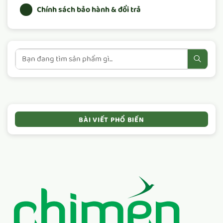
Chính sách bảo hành & đổi trả
BÀI VIẾT PHỔ BIẾN