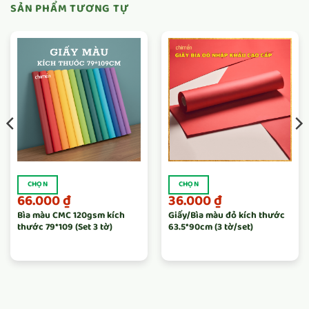
SẢN PHẨM TƯƠNG TỰ
CHỌN
CHỌN
66.000
₫
36.000
₫
Bìa màu CMC 120gsm kích
Giấy/Bìa màu đỏ kích thước
thước 79*109 (Set 3 tờ)
63.5*90cm (3 tờ/set)
Sản
Sản
phẩm
phẩm
này
này
có
có