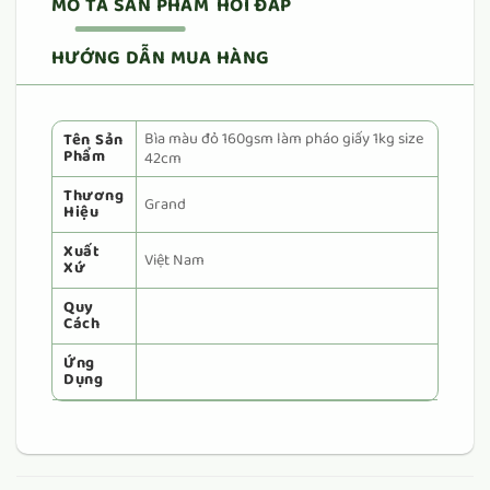
MÔ TẢ SẢN PHẨM
HỎI ĐÁP
HƯỚNG DẪN MUA HÀNG
Bìa màu đỏ 160gsm làm pháo giấy 1kg size
Tên Sản
Phẩm
42cm
Thương
Grand
Hiệu
Xuất
Việt Nam
Xứ
Quy
Cách
Ứng
Dụng