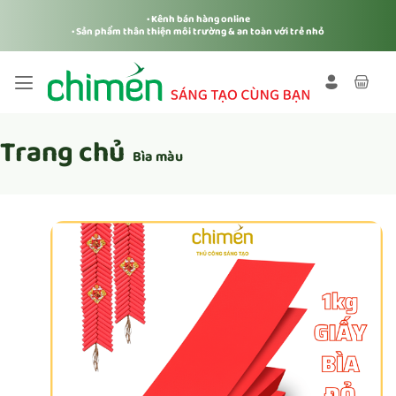
Bỏ
• Kênh bán hàng online
qua
• Sản phẩm thân thiện môi trường & an toàn với trẻ nhỏ
nội
dung
Trang chủ
Bìa màu