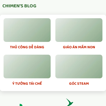
nhiều
nhiều
CHIMEN’S BLOG
biến
biến
thể.
thể.
Các
Các
tùy
tùy
chọn
chọn
có
có
thể
thể
được
được
chọn
chọn
THỦ CÔNG DỄ DÀNG
GIÁO ÁN MẦM NON
trên
trên
trang
trang
sản
sản
phẩm
phẩm
Ý TƯỞNG TÁI CHẾ
GÓC STEAM