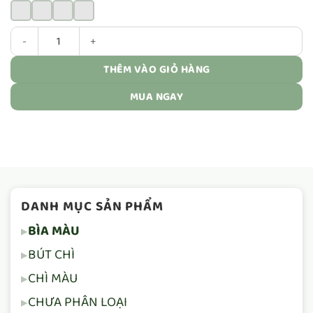
Bìa màu đỏ 160gsm làm pháo giấy 1kg size 42cm số lượng
THÊM VÀO GIỎ HÀNG
MUA NGAY
DANH MỤC SẢN PHẨM
BÌA MÀU
BÚT CHÌ
CHÌ MÀU
CHƯA PHÂN LOẠI